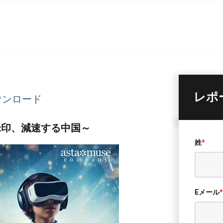
レポ
ウンロード
る米印、減速する中国～
姓
*
Eメール
*