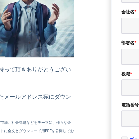
会社名
*
部署名
*
持って頂きありがとうござい
役職
*
たメールアドレス宛にダウン
電話番号
。
長市場、社会課題などをテーマに、様々な企
トに全文とダウンロード用PDFを公開してお